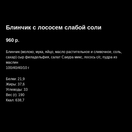
Блинчик с лососем слабой соли
960
р.
Блинчик (молоко, мука, яйцо, масло растительное и сливочное, соль,
сахар) сыр филадельфия, салат Сакура микс, лосось с/с, пудра из
маслин
100/40/40/10 г
Белки: 21,9
Жиры: 37,6
Углеводы: 33
Вес (г): 190
Ккал: 638,7