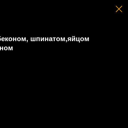
 беконом, шпинатом,яйцом
аном