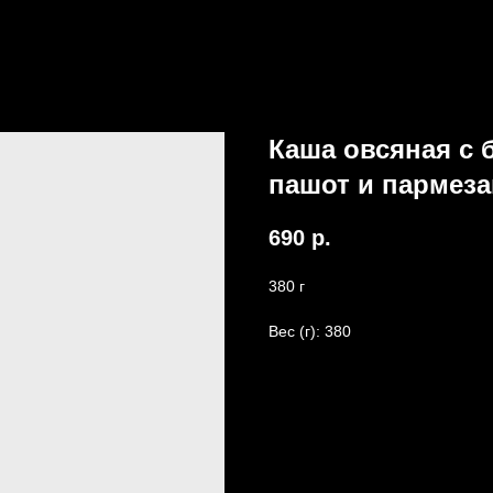
Каша овсяная с
пашот и пармез
690
р.
380 г
Вес (г): 380