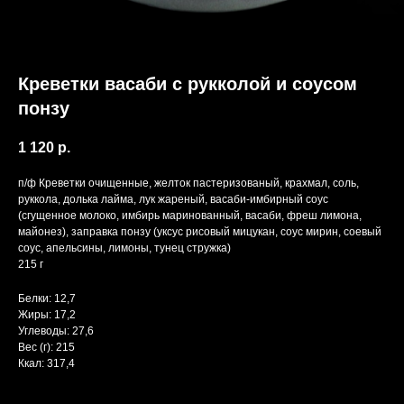
Креветки васаби с рукколой и соусом
понзу
1 120
р.
п/ф Креветки очищенные, желток пастеризованый, крахмал, соль,
руккола, долька лайма, лук жареный, васаби-имбирный соус
(сгущенное молоко, имбирь маринованный, васаби, фреш лимона,
майонез), заправка понзу (уксус рисовый мицукан, соус мирин, соевый
соус, апельсины, лимоны, тунец стружка)
215 г
Белки: 12,7
Жиры: 17,2
Углеводы: 27,6
Вес (г): 215
Ккал: 317,4