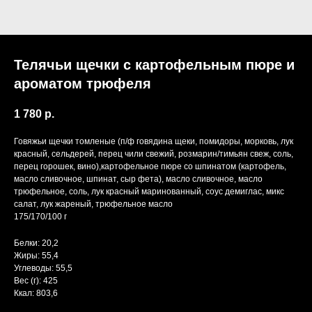
Телячьи щечки с картофельным пюре и
ароматом трюфеля
1 780
р.
Говяжьи щечки томленые (п/ф говядина щеки, помидоры, морковь, лук
красный, сельдерей, перец чили свежий, розмарин/тимьян свеж, соль,
перец горошек, вино),картофельное пюре со шпинатом (картофель,
масло сливочное, шпинат, сыр фета), масло сливочное, масло
трюфельное, соль, лук красный маринованный, соус демиглас, микс
салат, лук жареный, трюфельное масло
175/170/100 г
Белки: 20,2
Жиры: 55,4
Углеводы: 55,5
Вес (г): 425
Ккал: 803,6