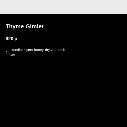
Thyme Gimlet
820
р.
gin, cordial thyme-honey, dry vermouth
90 мл