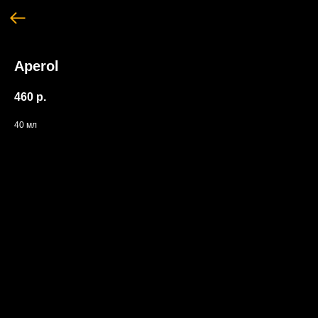
Aperol
460
р.
40 мл