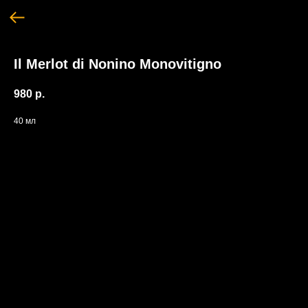
Il Merlot di Nonino Monovitigno
980
р.
40 мл