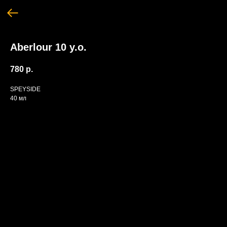
Aberlour 10 y.o.
780
р.
SPEYSIDE
40 мл