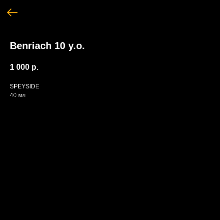
Benriach 10 y.o.
1 000
р.
SPEYSIDE
40 мл