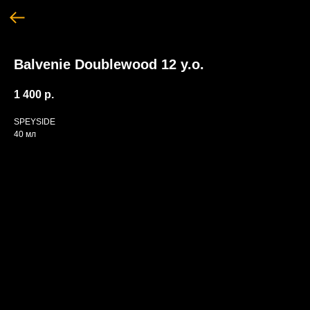
Balvenie Doublewood 12 y.o.
1 400
р.
SPEYSIDE
40 мл