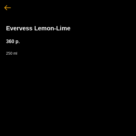
Evervess Lemon-Lime
360
р.
250 ml